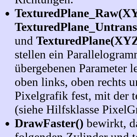
TexturedPlane_Raw(X
TexturedPlane_Untran
und
TexturedPlane(XY
stellen ein Parallelogram
übergebenen Parameter l
oben links, oben rechts u
Pixelgrafik fest, mit der 
(siehe Hilfsklasse PixelG
DrawFaster()
bewirkt, d
folgenden Zylinder und t