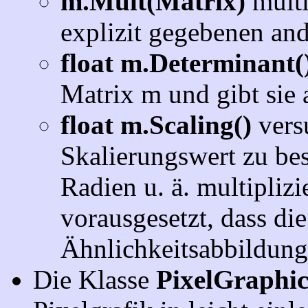
m.Mult(Matrix)
multi
explizit gegebenen an
float m.Determinant(
Matrix m und gibt sie 
float m.Scaling()
vers
Skalierungswert zu be
Radien u. ä. multipliz
vorausgesetzt, dass di
Ähnlichkeitsabbildung 
Die Klasse
PixelGraphi