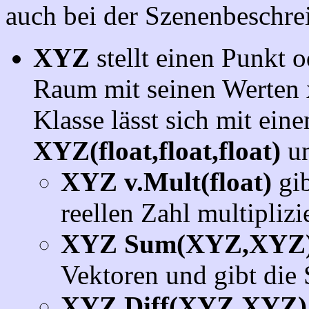
auch bei der Szenenbeschr
XYZ
stellt einen Punkt 
Raum mit seinen Werten x
Klasse lässt sich mit ei
XYZ(float,float,float)
u
XYZ v.Mult(float)
gib
reellen Zahl multipliz
XYZ Sum(XYZ,XYZ
Vektoren und gibt die
XYZ Diff(XYZ,XYZ)