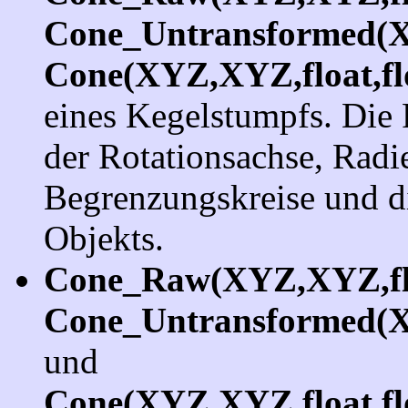
Cone_Untransformed(X
Cone(XYZ,XYZ,float,f
eines Kegelstumpfs. Die
der Rotationsachse, Radi
Begrenzungskreise und di
Objekts.
Cone_Raw(XYZ,XYZ,floa
Cone_Untransformed(XY
und
Cone(XYZ,XYZ,float,flo