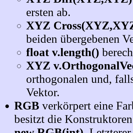
ersten ab.
XYZ Cross(XYZ,XY
beiden übergebenen Ve
float v.length()
berech
XYZ v.OrthogonalVec
orthogonalen und, fall
Vektor.
RGB
verkörpert eine Far
besitzt die Konstruktore
new RGB(int)
. Letzterer