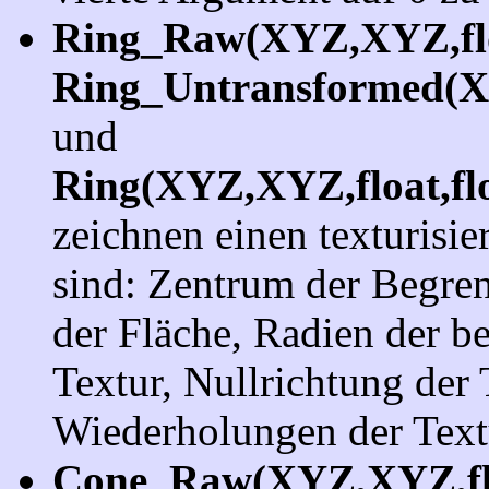
Ring_Raw(XYZ,XYZ,floa
Ring_Untransformed(XY
und
Ring(XYZ,XYZ,float,flo
zeichnen einen texturisie
sind: Zentrum der Begre
der Fläche, Radien der be
Textur, Nullrichtung der
Wiederholungen der Text
Cone_Raw(XYZ,XYZ,flo